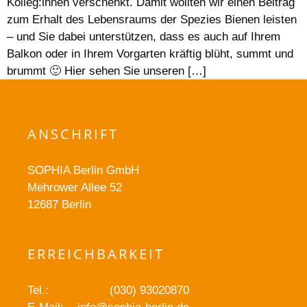
Kolleg:innen verschenkt. Damit wollten wir einen Beitrag
zum Erhalt des Lebensraums der Spezies Bienen leisten
– und Sie dabei unterstützen, dass es auch auf Ihrem
Balkon oder in Ihrem Vorgarten kräftig blüht, summt und
brummt 🙂 Hier sehen Sie unseren […]
ANSCHRIFT
SOPHIA Berlin GmbH
Mehrower Allee 52
12687 Berlin
ERREICHBARKEIT
Tel.:
(030) 93020870